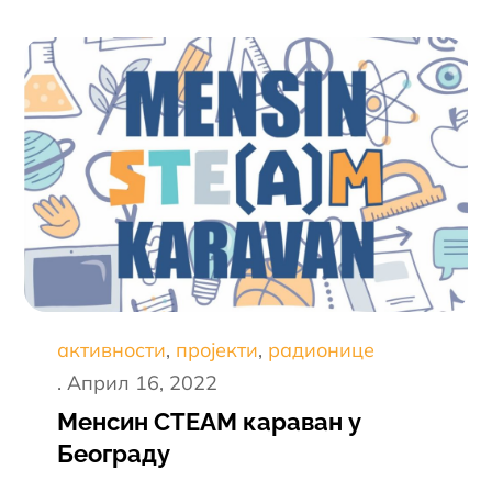
активности
пројекти
радионице
Постед
Април 16, 2022
он
Менсин СТЕАМ караван у
Београду