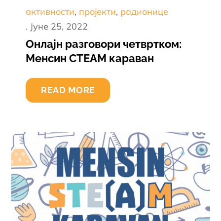
активности
пројекти
радионице
Постед
Јуне 25, 2022
он
Онлајн разговори четвртком:
Менсин СТЕАМ караван
READ MORE