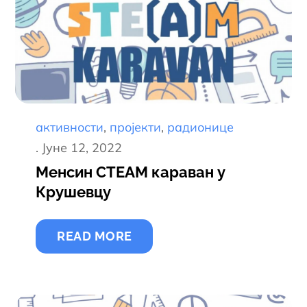
активности
пројекти
радионице
Постед
Јуне 12, 2022
он
Менсин СТЕАМ караван у
Крушевцу
READ MORE