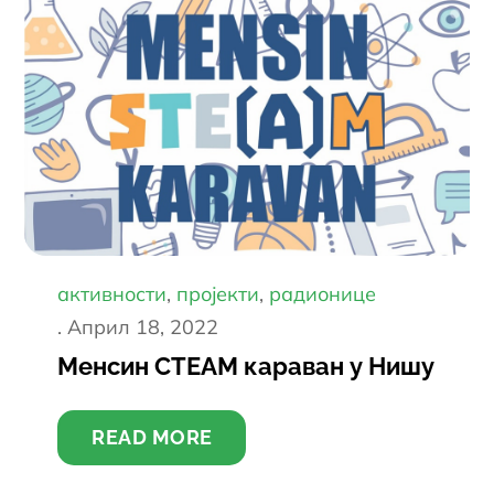
активности
пројекти
радионице
Постед
Април 18, 2022
он
Менсин СТЕАМ караван у Нишу
READ MORE