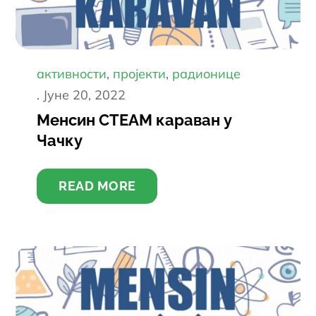
активности
пројекти
радионице
Постед
Јуне 20, 2022
он
Менсин СТЕАМ караван у
Чачку
READ MORE