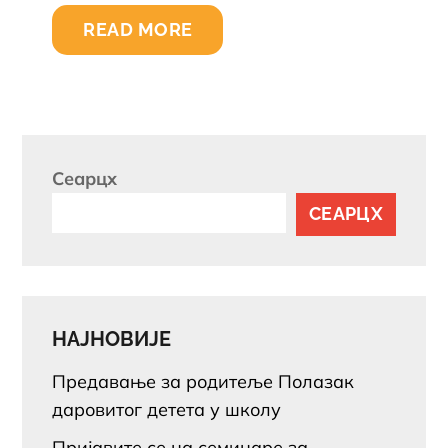
READ MORE
Сеарцх
СЕАРЦХ
НАЈНОВИЈЕ
Предавање за родитеље Полазак
даровитог детета у школу
Пријавите се на семинаре за