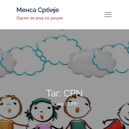
Скип
Менса Србије
то
Одсек за рад са децом
цонтент
Таг:
CPN
Хоме
CPN