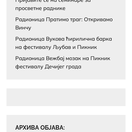
просветне раднике
Радионица Пратимо траг: Откривамо
Винчу
Радионица Вукова ћирилична барка
на фестивалу Љубав и Пикник
Радионица Вежбај мозак на Пикник
фестивалу Дечијег града
АРХИВА ОБЈАВА: