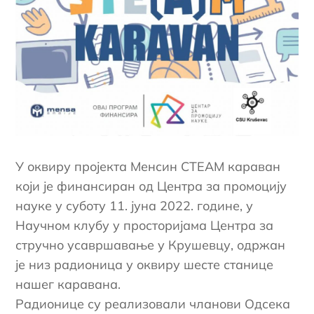
У оквиру пројекта Менсин СТЕАМ караван
који је финансиран од Центра за промоцију
науке у суботу 11. јуна 2022. године, у
Научном клубу у просторијама Центра за
стручно усавршавање у Крушевцу, одржан
је низ радионица у оквиру шесте станице
нашег каравана.
Радионице су реализовали чланови Одсека