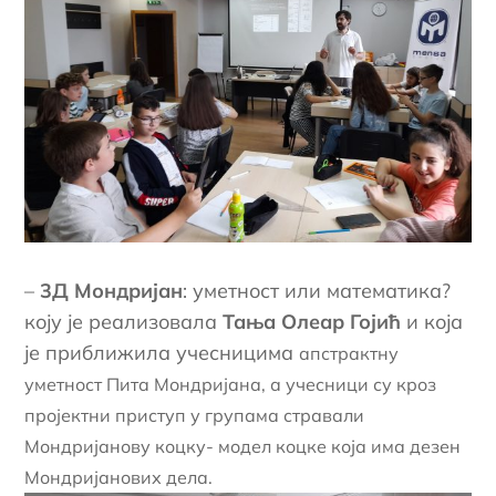
–
3Д Мондријан
: уметност или математика?
коју је реализовала
Тања Олеар Гојић
и која
је приближила учесницима
апстрактну
уметност Пита Мондријана, а учесници су кроз
пројектни приступ у групама стравали
Мондријанову коцку- модел коцке која има дезен
Мондријанових дела.