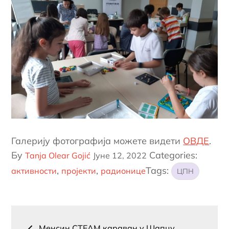
Галерију фотографија можете видети
ОВДЕ
.
Постед
Бy
Categories:
Tanja Olear Gojić
Јуне 12, 2022
он
,
,
Tags:
активности
пројекти
радионице
ЦПН
Пост
Менсин СТЕАМ караван у Шапцу