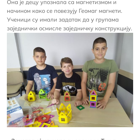
Она је децу упознала са магнетизмом и
начином како се повезују Геомаг магнети.
Ученици су имали задатак да у групама
заједнички осмисле заједничку конструкцију.