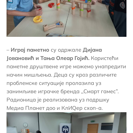
–
Играј паметно
су одржале
Дијана
Јовановић и Тања Олеар Гојић.
Користећи
паметне друштвене игре можемо унапредити
начин мишљења. Деца су кроз различите
проблемске ситуације пролазила уз
занимљиве играчке бренда ,,Смарт гамес”.
Радионица је реализована уз подршку
Медиа Планет доо и КлИQер схоп-а.