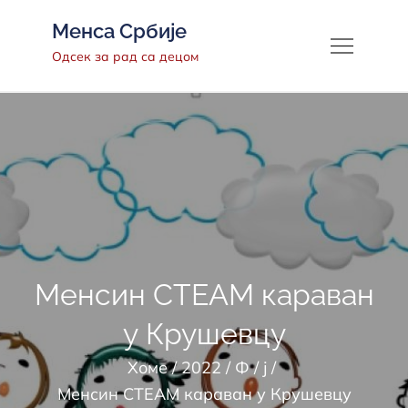
Скип
Менса Србије
то
Одсек за рад са децом
цонтент
Менсин СТЕАМ караван
у Крушевцу
Хоме
2022
Ф
ј
Менсин СТЕАМ караван у Крушевцу