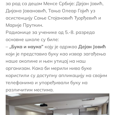
за рад са децом Менсе Србије: Дејан Јовић,
Дијана Јовановић, Тања Олеар Гојић уз
асистенцију Сање Стојановић Ђорђевић и
Марије Пруткин.
Радионице за ученике од 5.-8. разреда
основне школе су биле:
–
,,Бука и наука”
коју је одржао
Дејан Јовић
који је представио буку као извор загађења
наше околине и њен утицај на наш
организам. Како би мерили ниво буке
користили су доступну апликацију на својим
телефонима и упоређивали буку на
различитим местима.