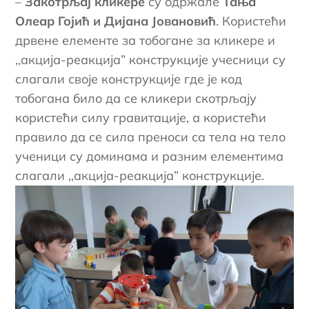
–
Закотрљај кликере
су одржале
Тања
Олеар Гојић и Дијана Јовановић
. Користећи
дрвене елементе за тобогане за кликере и
,,акција-реакција” конструкције учесници су
слагали своје конструкције где је код
тобогана било да се кликери скотрљају
користећи силу гравитације, а користећи
правило да се сила преноси са тела на тело
ученици су доминама и разним елементима
слагали ,,акција-реакција” конструкције.