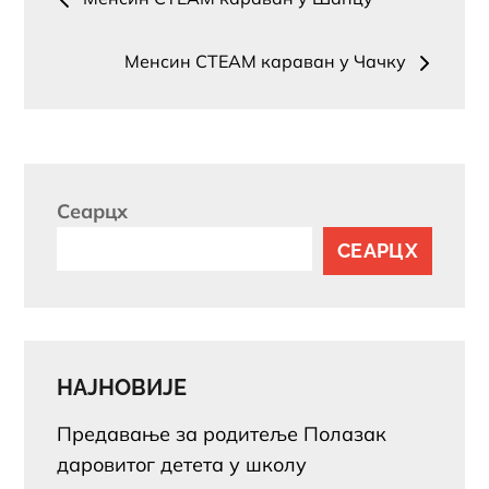
навигатион
Менсин СТЕАМ караван у Чачку
Сеарцх
СЕАРЦХ
НАЈНОВИЈЕ
Предавање за родитеље Полазак
даровитог детета у школу