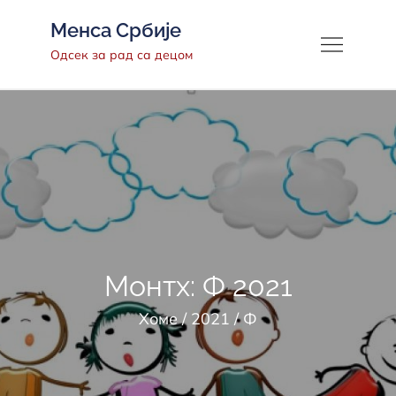
Скип
Менса Србије
то
Одсек за рад са децом
цонтент
Монтх:
Ф 2021
Хоме
2021
Ф