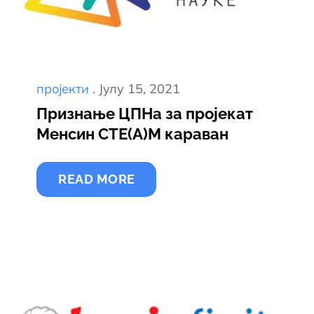
Постед
пројекти
Јулy 15, 2021
он
Признање ЦПНа за пројекат
Менсин СТЕ(А)М караван
READ MORE