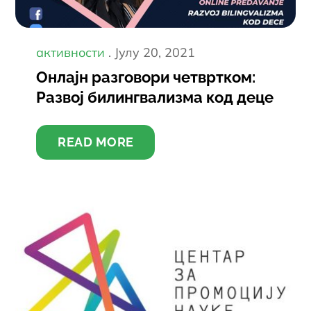
Постед
активности
Јулy 20, 2021
он
Онлајн разговори четвртком:
Развој билингвализма код деце
READ MORE