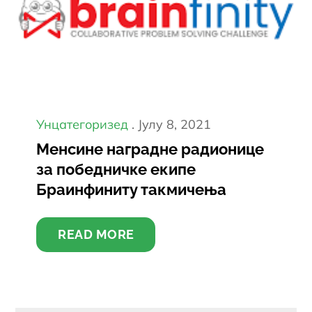
Постед
Унцатегоризед
Јулy 8, 2021
он
Менсине наградне радионице
за победничке екипе
Браинфинитy такмичења
READ MORE