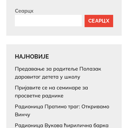
Сеарцх
СЕАРЦХ
НАЈНОВИЈЕ
Предавање за родитеље Полазак
даровитог детета у школу
Пријавите се на семинаре за
просветне раднике
Радионица Пратимо траг: Откривамо
Винчу
Радионица Вукова ћирилична барка