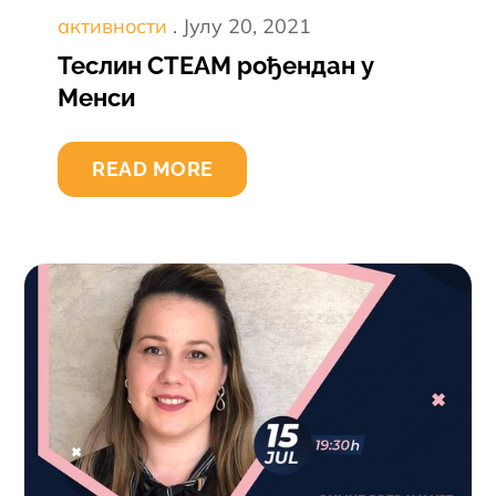
Постед
активности
Јулy 20, 2021
он
Теслин СТЕАМ рођендан у
Менси
READ MORE