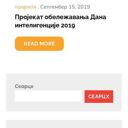
Постед
пројекти
Септембер 15, 2019
он
Пројекат обележавања Дана
интелигенције 2019
READ MORE
Сеарцх
СЕАРЦХ