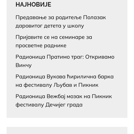
НАЈНОВИЈЕ
Предавање за родитеље Полазак
даровитог детета у школу
Пријавите се на семинаре за
просветне раднике
Радионица Пратимо траг: Откривамо
Винчу
Радионица Вукова ћирилична барка
на фестивалу Љубав и Пикник
Радионица Вежбај мозак на Пикник
фестивалу Дечијег града