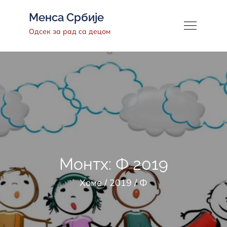
Скип
Менса Србије
то
Одсек за рад са децом
цонтент
Монтх:
Ф 2019
Хоме
2019
Ф