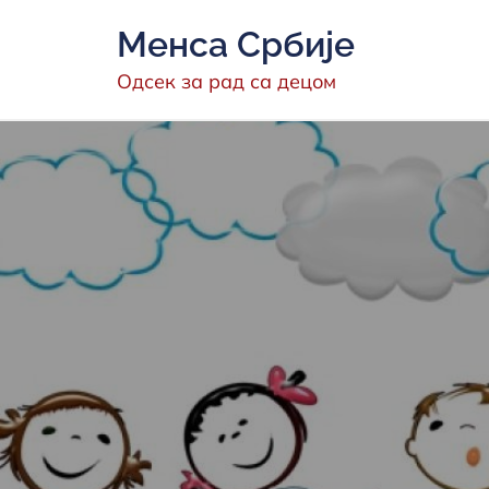
Скип
Менса Србије
то
цонтент
Одсек за рад са децом