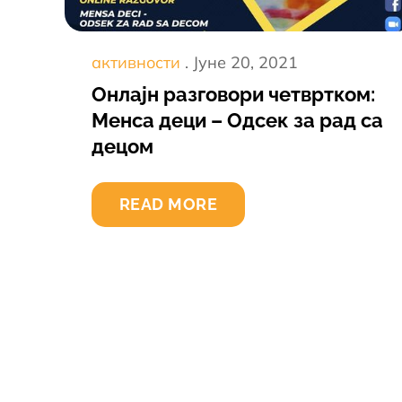
Постед
активности
Јуне 20, 2021
он
Онлајн разговори четвртком:
Менса деци – Одсек за рад са
децом
READ MORE