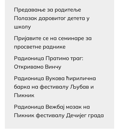
Предавање за родитеље
Полазак даровитог детета у
школу
Пријавите се на семинаре за
просветне раднике
Радионица Пратимо траг:
Откривамо Винчу
Радионица Вукова ћирилична
барка на фестивалу Љубав и
Пикник
Радионица Вежбај мозак на
Пикник фестивалу Дечијег града