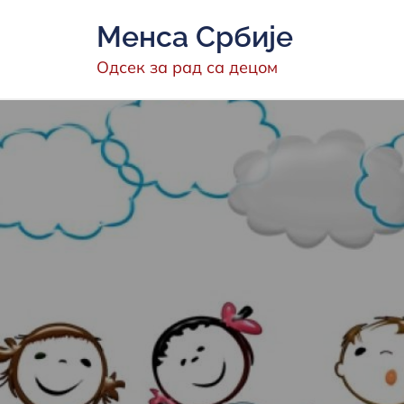
Скип
Менса Србије
то
цонтент
Одсек за рад са децом