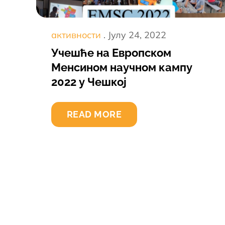
Постед
активности
Јулy 24, 2022
он
Учешће на Европском
Менсином научном кампу
2022 у Чешкој
READ MORE