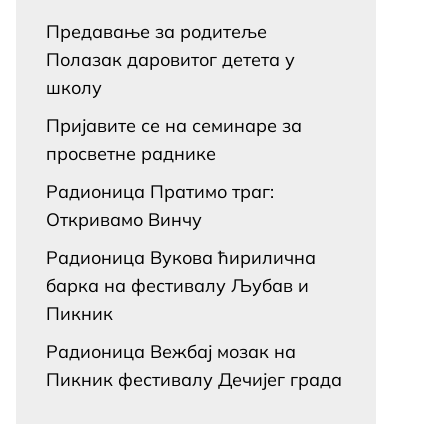
Предавање за родитеље
Полазак даровитог детета у
школу
Пријавите се на семинаре за
просветне раднике
Радионица Пратимо траг:
Откривамо Винчу
Радионица Вукова ћирилична
барка на фестивалу Љубав и
Пикник
Радионица Вежбај мозак на
Пикник фестивалу Дечијег града