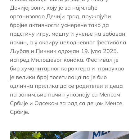
Дечијој зони, коју је за најмлађе
организовао Дечији град, пружајући
бројне активности усмерене тако да
подстичу игру, машту и учење на забаван
начин, а у оквиру целодневног фестивала
Љубав и Пикник одржан 19. јула 2025.
испред Милошевог конака. Фестивал је
био хуманитарног карактера и привукао
је велики број посетилаца па је био
одлична прилика да се родитељи и деца
на занимљив начин упознају са Менсом
Србије и Одсеком за рад са децом Менсе
Србије.