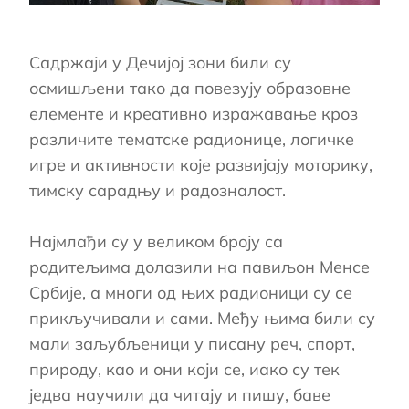
Садржаји у Дечијој зони били су
осмишљени тако да повезују образовне
елементе и креативно изражавање кроз
различите тематске радионице, логичке
игре и активности које развијају моторику,
тимску сарадњу и радозналост.
Најмлађи су у великом броју са
родитељима долазили на павиљон Менсе
Србије, а многи од њих радионици су се
прикључивали и сами. Међу њима били су
мали заљубљеници у писану реч, спорт,
природу, као и они који се, иако су тек
једва научили да читају и пишу, баве