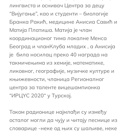
лингвиста и оснивач Центра за децу
“Вијугање”, као и студенти – биологије
Бранка Ракић, медицине Анисиа Савић и
Матија Платиша. Матија је члан
координационог тима локалне Менса
Београд и чланКлуба младих , а Анисија
је била носилац преко 40 награда на
такмичењима из хемије, математике,
ликовног, географије, музичке културе и
књижевности, чланица Регионалног
центра за таленте вицешампионка
“
ИРЦYС 2020
“ у Турској.
Током радионице најмлађи су између
осталог могли да чују и читају песмице из
словарице -неке од њих су шаљиве, неке