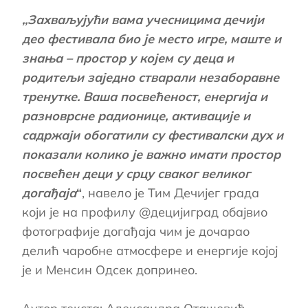
,,Захваљујући вама учесницима дечији
део фестивала био је место игре, маште и
знања – простор у којем су деца и
родитељи заједно стварали незаборавне
тренутке. Ваша посвећеност, енергија и
разноврсне радионице, активације и
садржаји обогатили су фестивалски дух и
показали колико је важно имати простор
посвећен деци у срцу сваког великог
догађаја
“
, навело је Тим Дечијег града
који је на профилу @децијиград обајвио
фотографије догађаја чим је дочарао
делић чаробне атмосфере и енергије којој
је и Менсин Одсек допринео.