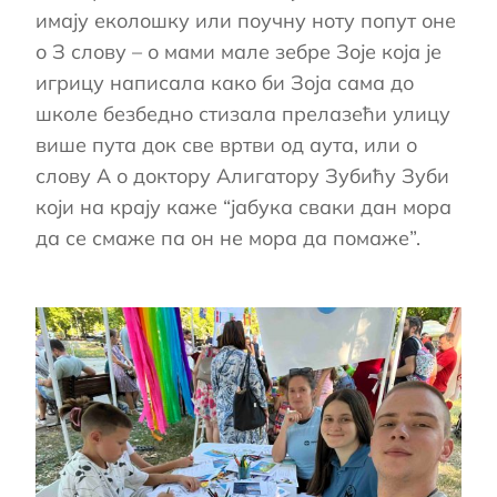
имају еколошку или поучну ноту попут оне
о З слову – о мами мале зебре Зоје која је
игрицу написала како би Зоја сама до
школе безбедно стизала прелазећи улицу
више пута док све вртви од аута, или о
слову А о доктору Алигатору Зубићу Зуби
који на крају каже “јабука сваки дан мора
да се смаже па он не мора да помаже”.