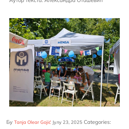
Аутор текста: Александра Оташевић
Бy
Categories:
Tanja Olear Gojić
Јулy 23, 2025