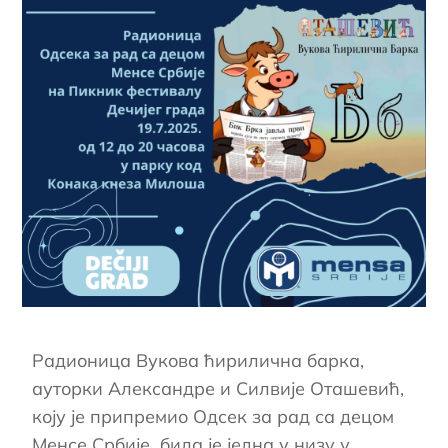
Радионица Вукова ћирилична барка,
ауторки Александре и Силвије Оташевић,
коју је припремио Одсек за рад са децом
Менсе Србије била је једна у низу у