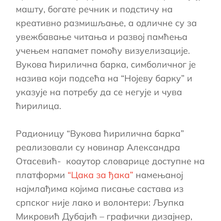
машту, богате речник и подстичу на
креативно размишљање, а одличне су за
увежбавање читања и развој памћења
учењем напамет помоћу визуелизације.
Вукова ћирилична барка, симболичног је
назива који подсећа на “Нојеву барку” и
указује на потребу да се негује и чува
ћирилица.
Радионицу “Вукова ћирилична барка”
реализовали су новинар Александра
Отасевић- коаутор словарице доступне на
платформи
“Цака за ђака”
намењаној
најмлађима којима писање састава из
српског није лако и волонтери: Љупка
Микровић Дубајић – графички дизајнер,