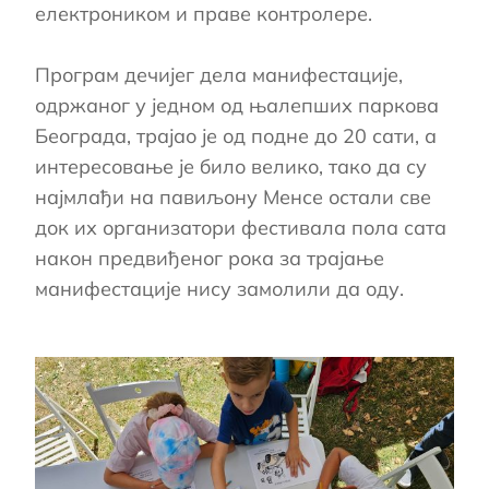
електроником и праве контролере.
Програм дечијег дела манифестације,
одржаног у једном од њалепших паркова
Београда, трајао је од подне до 20 сати, а
интересовање је било велико, тако да су
најмлађи на павиљону Менсе остали све
док их организатори фестивала пола сата
након предвиђеног рока за трајање
манифестације нису замолили да оду.