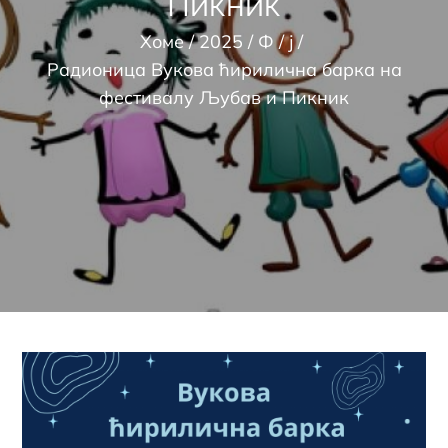
Пикник
Хоме
2025
Ф
ј
Радионица Вукова ћирилична барка на
фестивалу Љубав и Пикник