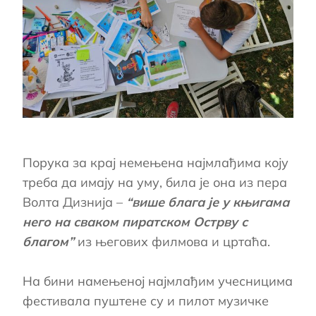
Порука за крај немењена најмлађима коју
треба да имају на уму, била је она из пера
Волта Дизнија –
“више блага је у књигама
него на сваком пиратском Острву с
благом”
из његових филмова и цртаћа.
На бини намењеној најмлађим учесницима
фестивала пуштене су и пилот музичке