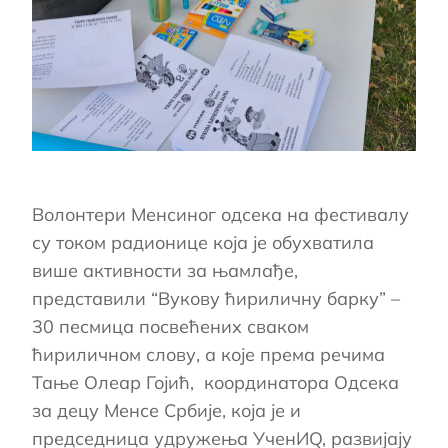
Волонтери Менсиног одсека на фестивалу
су током радионице која је обухватила
више активности за њамлађе,
представили “Вукову ћириличну барку” –
30 песмица посвећених сваком
ћириличном слову, а које према речима
Тање Олеар Гојић, координатора Одсека
за децу Менсе Србије, која је и
председница удружења УченИQ, развијају