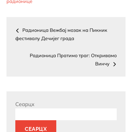
радионице
Радионица Вежбај мозак на Пикник
фестивалу Дечијег града
Радионица Пратимо траг: Откривамо
Винчу
Сеарцх
СЕАРЦХ