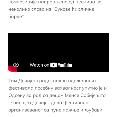
композиције направљене од песмица за
неколико слова из “Вукове ћирличне
барке”.
Тим Дечијег града, након одржавања
фестивала посебну захвалност упутио је и
Одсеку за рад са децом Менсе Србије што
је био део Дечијег дела фестивала
организованог са пуно пажње и љубави.