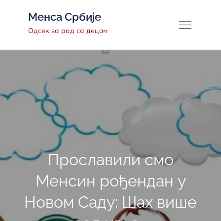
Скип
Менса Србије
то
Одсек за рад са децом
цонтент
Прославили смо
Менсин рођендан у
Новом Саду: Шах више