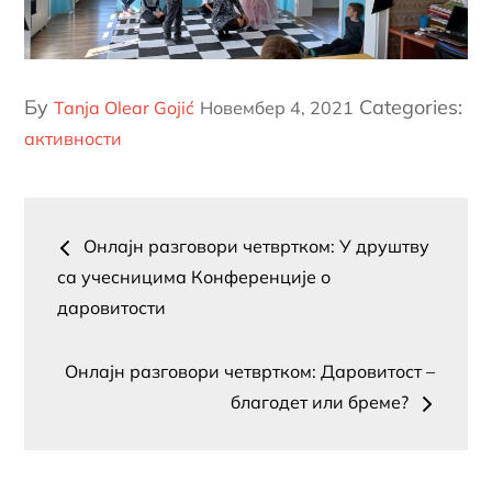
Постед
Бy
Categories:
Tanja Olear Gojić
Новембер 4, 2021
он
активности
Пост
Онлајн разговори четвртком: У друштву
навигатион
са учесницима Конференције о
даровитости
Онлајн разговори четвртком: Даровитост –
благодет или бреме?