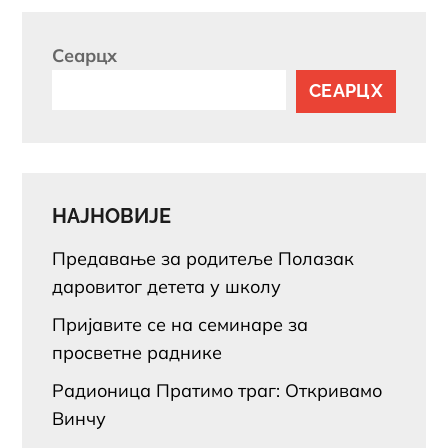
Сеарцх
СЕАРЦХ
НАЈНОВИЈЕ
Предавање за родитеље Полазак
даровитог детета у школу
Пријавите се на семинаре за
просветне раднике
Радионица Пратимо траг: Откривамо
Винчу