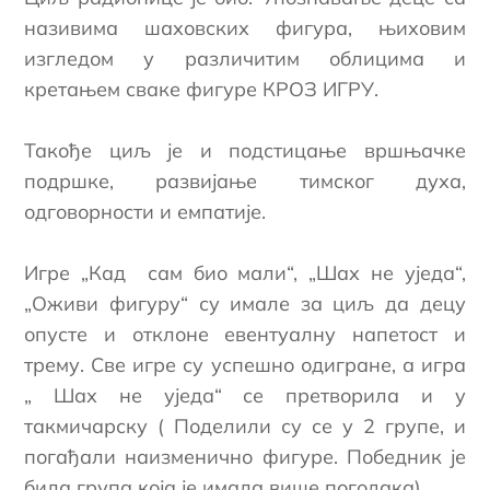
називима шаховских фигура, њиховим
изгледом у различитим облицима и
кретањем сваке фигуре КРОЗ ИГРУ.
Такође циљ је и подстицање вршњачке
подршке, развијање тимског духа,
одговорности и емпатије.
Игре „Кад сам био мали“, „Шах не уједа“,
„Оживи фигуру“ су имале за циљ да децу
опусте и отклоне евентуалну напетост и
трему. Све игре су успешно одигране, а игра
„ Шах не уједа“ се претворила и у
такмичарску ( Поделили су се у 2 групе, и
погађали наизменично фигуре. Победник је
била група која је имала више погодака).