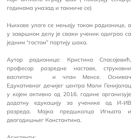
годинама уназад и такмиче се)
Њихове улоге се мењају током радионице, а
у завршном делу је сваки ученик одиграо са
једним “гостом” партију шаха.
Аутор радионице: Кристина Спасојевић,
професор разредне наставе, струковни
васпитач и члан Менсе. Оснивач
Едукативног дечијег центра Мали Генијалац
у којем активно од 2016. године организује
додатну едукацију за ученике од И-ИВ
разреда. Мајка предшколца Игњата и
двогодишњег Константина.
Асистенти: