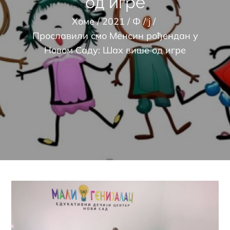
од игре
Хоме
2021
Ф
ј
Прославили смо Менсин рођендан у
Новом Саду: Шах више од игре