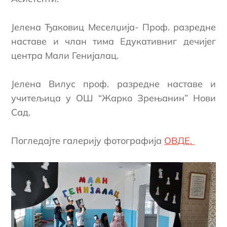
Јелена Ђаковиц Меселџија- Проф. разредне
наставе и члан тима Едукативниг дечијег
центра Мали Генијалац.
Јелена Вилус проф. разредне наставе и
учитељица у ОШ “Жарко Зрењанин” Нови
Сад.
Погледајте галерију фотографија
ОВДЕ.