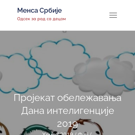
Скип
Менса Србије
то
Одсек за рад са децом
цонтент
Пројекат обележавања
Дана интелигенције
2019
Хоме
2019
Ф
ј