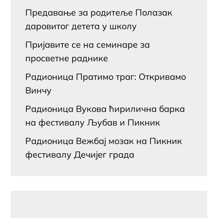
Предавање за родитеље Полазак
даровитог детета у школу
Пријавите се на семинаре за
просветне раднике
Радионица Пратимо траг: Откривамо
Винчу
Радионица Вукова ћирилична барка
на фестивалу Љубав и Пикник
Радионица Вежбај мозак на Пикник
фестивалу Дечијег града