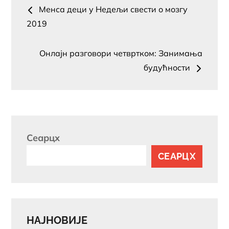
Пост
Менса деци у Недељи свести о мозгу
навигатион
2019
Онлајн разговори четвртком: Занимања
будућности
Сеарцх
СЕАРЦХ
НАЈНОВИЈЕ