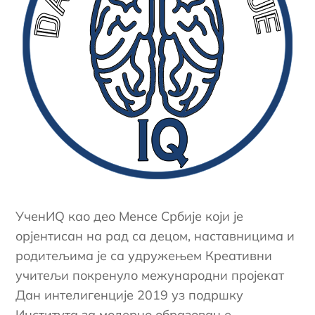
УченИQ као део Менсе Србије који је
орјентисан на рад са децом, наставницима и
родитељима је са удружењем Креативни
учитељи покренуло межународни пројекат
Дан интелигенције 2019 уз подршку
Института за модерно образовање.