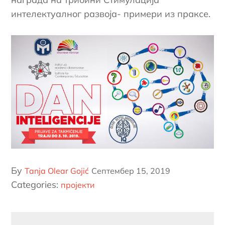
интелектуалног развоја- примери из праксе.
Постед
Бy
Tanja Olear Gojić
Септембер 15, 2019
он
Categories:
пројекти