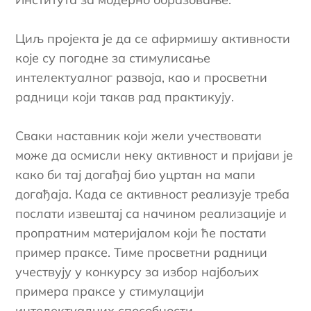
Циљ пројекта је да се афирмишу активности
које су погодне за стимулисање
интелектуалног развоја, као и просветни
радници који такав рад практикују.
Сваки наставник који жели учествовати
може да осмисли неку активност и пријави је
како би тај догађај био уцртан на мапи
догађаја. Када се активност реализује треба
послати извештај са начином реализације и
пропратним материјалом који ће постати
пример праксе. Тиме просветни радници
учествују у конкурсу за избор најбољих
примера праксе у стимулацији
интелектуалних способности.