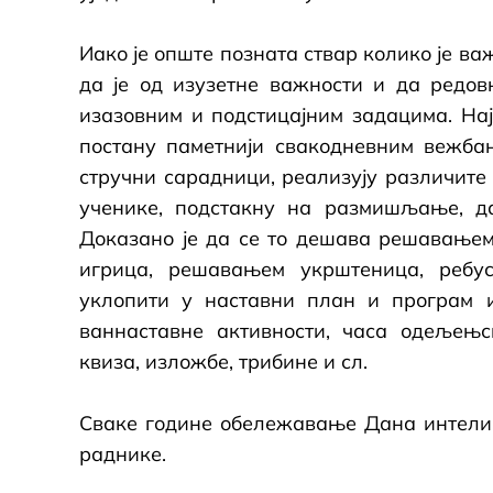
Иако је опште позната ствар колико је в
да је од изузетне важности и да редовн
изазовним и подстицајним задацима. На
постану паметнији свакодневним вежба
стручни сарадници, реализују различите
ученике, подстакну на размишљање, да
Доказано је да се то дешава решавањем 
игрица, решавањем укрштеница, ребус
уклопити у наставни план и програм и
ваннаставне активности, часа одељењс
квиза, изложбе, трибине и сл.
Сваке године обележавање Дана интелиг
раднике.