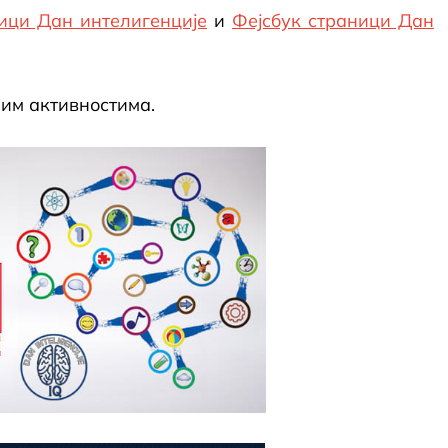
ици Дан интелигенције
и
Фејсбук страници Дан
шим активностима.