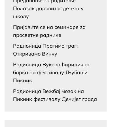
Предавање за родитеље
Полазак даровитог детета у
школу
Пријавите се на семинаре за
просветне раднике
Радионица Пратимо траг:
Откривамо Винчу
Радионица Вукова ћирилична
барка на фестивалу Љубав и
Пикник
Радионица Вежбај мозак на
Пикник фестивалу Дечијег града