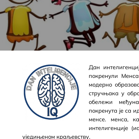
Дан интелигенциј
покренули Менс
модерно образов
стручњака у обр
обележи међуна
покренута је са и
менсе. менса, 
интелигенције (и
уједињеном краљевству.