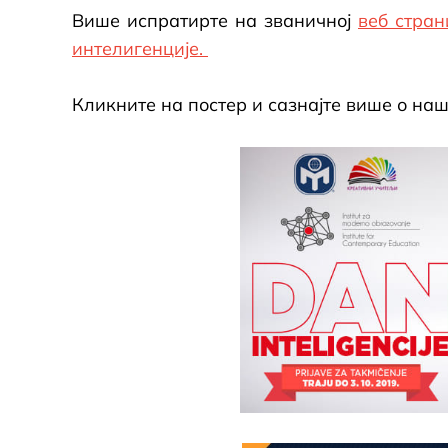
Више испратирте на званичној
веб стран
интелигенције.
Кликните на постер и сазнајте више о на