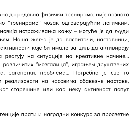
ажно да редовно физички тренирамо, није познато
о ‘’тренирамо’’ мозак одговарајућим логичким,
јновија истраживања кажу – могуће је да људи
њем. Наша жеља је да васпитачи, наставници,
 активности које би имале за циљ да активирају
 реагују на ситуације на креативне начине…
различитих ‘’мозгалица’’, играњем друштвених
а, загонетки, проблема… Потребно је све то
 реализовати на часовима обавезне наставе,
ког старешине или као неку активност попут
енције прати и наградни конкурс за просветне