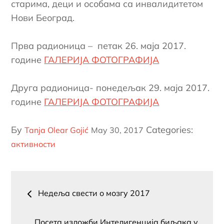
старима, деци и особама са инвалидитетом
Нови Београд.
Прва радионица – петак 26. маја 2017.
године
ГАЛЕРИЈА ФОТОГРАФИЈА
Друга радионица- понедељак 29. маја 2017.
године
ГАЛЕРИЈА ФОТОГРАФИЈА
Постед
Бy
Categories:
Tanja Olear Gojić
Маy 30, 2017
он
активности
Пост
Недеља свести о мозгу 2017
навигатион
Посета изложби Интелигенција биљака у