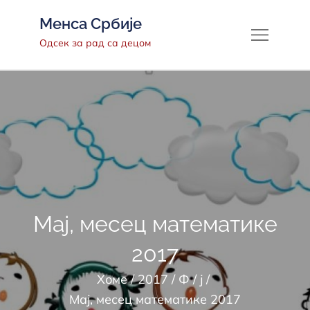
Скип
Менса Србије
то
Одсек за рад са децом
цонтент
Мај, месец математике
2017
Хоме
2017
Ф
ј
Мај, месец математике 2017