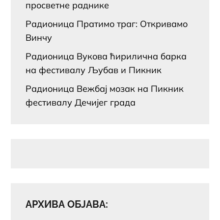
просветне раднике
Радионица Пратимо траг: Откривамо
Винчу
Радионица Вукова ћирилична барка
на фестивалу Љубав и Пикник
Радионица Вежбај мозак на Пикник
фестивалу Дечијег града
АРХИВА ОБЈАВА: