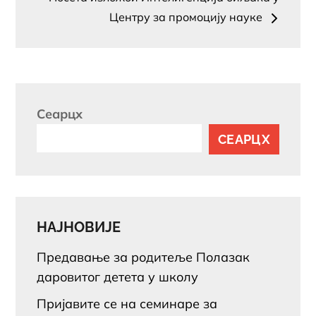
Центру за промоцију науке
Сеарцх
СЕАРЦХ
НАЈНОВИЈЕ
Предавање за родитеље Полазак
даровитог детета у школу
Пријавите се на семинаре за