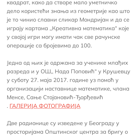
квадрат, како да створе мало уметничко
дело користећи знања из геометрије као што
је то чинио славни сликар Мондријан и да се
играју картама ,,Креативна математика“ које
у својој игри могу имати чак све рачунске
операције са бројевима до 100.
Једна од њих је одржана за ученике млађих
разреда и у ОШ,, Нада Поповић“ у Крушевцу
у суботу 27. маја 2017. године уз помоћ у
организацији наставнице математике, члана
Менсе, Сање Стојановић-Ђорђевић
.
ГАЛЕРИЈА ФОТОГРАФИЈА
Две радионице су изведене у Београду у
просторијама Општинског центра за бригу о