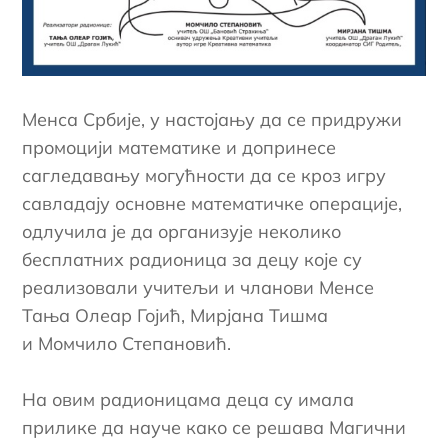
Менса Србије, у настојању да се придружи
промоцији математике и допринесе
сагледавању могућности да се кроз игру
савладају основне математичке операције,
одлучила је да организује неколико
бесплатних радионица за децу које су
реализовали учитељи и чланови Менсе
Тања Олеар Гојић, Мирјана Тишма
и Момчило Степановић.
На овим радионицама деца су имала
прилике да науче како се решава Магични