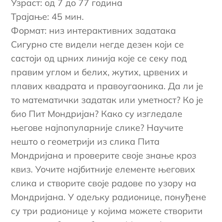
Узраст: од 7 до 77 година
Трајање: 45 мин.
Формат: низ интерактивних задатака
Сигурно сте видели негде дезен који се
састоји од црних линија које се секу под
правим углом и белих, жутих, црвених и
плавих квадрата и правоугаоника. Да ли је
то математички задатак или уметност? Ко је
био Пит Мондријан? Како су изгледале
његове најпопуларније слике? Научите
нешто о геометрији из слика Пита
Мондријана и проверите своје знање кроз
квиз. Уочите најбитније елементе његових
слика и створите своје радове по узору на
Мондријана. У одељку радионице, понуђене
су три радионице у којима можете створити