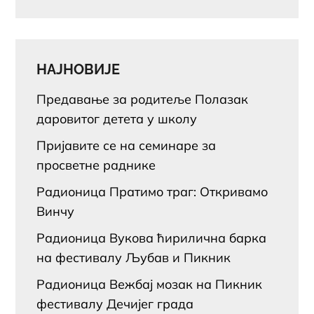
НАЈНОВИЈЕ
Предавање за родитеље Полазак
даровитог детета у школу
Пријавите се на семинаре за
просветне раднике
Радионица Пратимо траг: Откривамо
Винчу
Радионица Вукова ћирилична барка
на фестивалу Љубав и Пикник
Радионица Вежбај мозак на Пикник
фестивалу Дечијег града