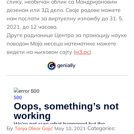
слику, необичан облик са Мондријановим
дезеном или 3Д дело. Своје радове можете
нам послати за виртуелну изложбу до 31. 5.
2021. до 12 часова.
Друге радионице Центра за промоцију науке
поводом Маја месеца математике можете
видети на њиховом сајту (
м3.рс
).
Постед
Бy
Categories:
Tanja Olear Gojić
Маy 10, 2021