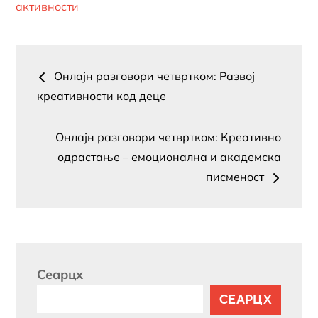
он
активности
Пост
Онлајн разговори четвртком: Развој
навигатион
креативности код деце
Онлајн разговори четвртком: Креативно
одрастање – емоционална и академска
писменост
Сеарцх
СЕАРЦХ