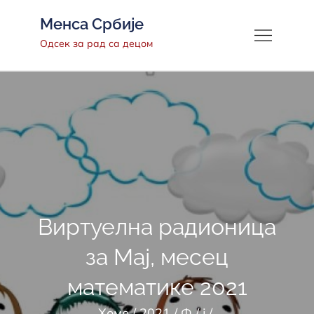
Скип
Менса Србије
то
Одсек за рад са децом
цонтент
Виртуелна радионица
за Мај, месец
математике 2021
Хоме
2021
Ф
ј